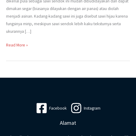
dikenal pula sebagai sawi sendok ini mudah dibudidayakan dan dapat
dimakan segar (biasanya dilayukan dengan air panas) atau diolah
menjadi asinan. Kadang-kadang sawi ini juga disebut sawi hijau karena
fungsinya mirip, meskipun sawi sendok lebih kaku teksturnya serta
ukurannya […]
Read More »
Facebook
Instagram
Alamat