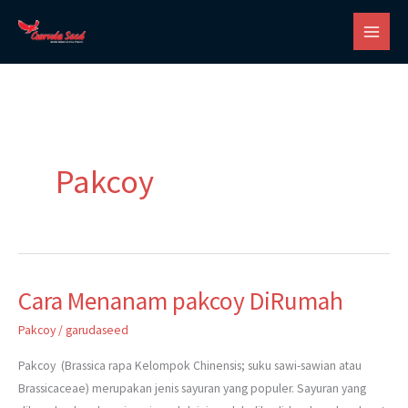
Skip
to
content
Pakcoy
Cara Menanam pakcoy DiRumah
Cara
Menanam
Pakcoy
/
garudaseed
pakcoy
DiRumah
Pakcoy (Brassica rapa Kelompok Chinensis; suku sawi-sawian atau
Brassicaceae) merupakan jenis sayuran yang populer. Sayuran yang