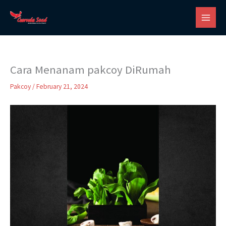
Skip
to
content
Cara Menanam pakcoy DiRumah
Pakcoy
/
February 21, 2024