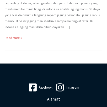
Manis
terpenting di dunia, selain gandum dan padi. Salah satu jagung yang
masih memiliki minat tinggi di Indonesia adalah jagung manis. Sifatnya
yang bisa dikonsumsi langsung seperti jagung bakar atau jagung rebus,
membuat pasar jagung manis terbuka sampai ke tingkat retail. Di
Indonesia jagung manis bisa dibudidayakan […]
Read More »
Facebook
Instagram
Alamat