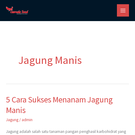
Skip
to
content
Jagung Manis
5 Cara Sukses Menanam Jagung
5
Cara
Manis
Sukses
Jagung
/
admin
Menanam
Jagung
Jagung adalah salah satu tanaman pangan penghasil karbohidrat yang