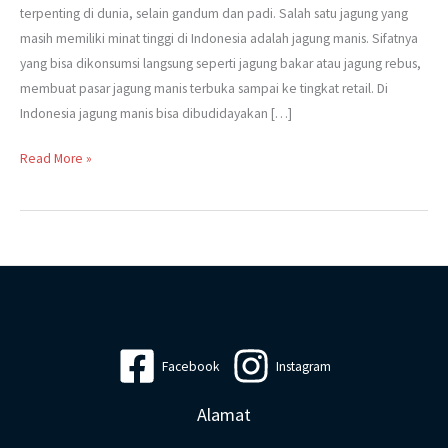
Manis
terpenting di dunia, selain gandum dan padi. Salah satu jagung yang
masih memiliki minat tinggi di Indonesia adalah jagung manis. Sifatnya
yang bisa dikonsumsi langsung seperti jagung bakar atau jagung rebus,
membuat pasar jagung manis terbuka sampai ke tingkat retail. Di
Indonesia jagung manis bisa dibudidayakan […]
Read More »
Facebook
Instagram
Alamat