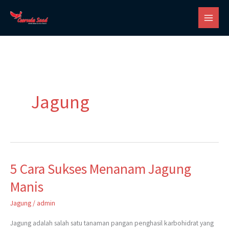
Skip
to
content
Jagung
5 Cara Sukses Menanam Jagung
5
Cara
Manis
Sukses
Jagung
/
admin
Menanam
Jagung
Jagung adalah salah satu tanaman pangan penghasil karbohidrat yang