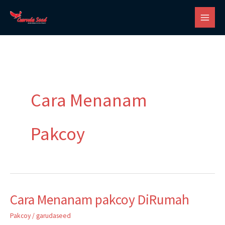
Skip
to
content
Cara Menanam
Pakcoy
Cara Menanam pakcoy DiRumah
Cara
Menanam
Pakcoy
/
garudaseed
pakcoy