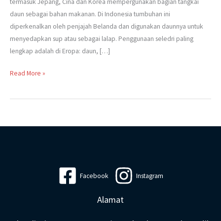
termasuk Jepang, Cina dan Korea mempergunakan bagian tangkai
daun sebagai bahan makanan. Di Indonesia tumbuhan ini
diperkenalkan oleh penjajah Belanda dan digunakan daunnya untuk
menyedapkan sup atau sebagai lalap. Penggunaan seledri paling
lengkap adalah di Eropa: daun, […]
Read More »
Facebook
Instagram
Alamat