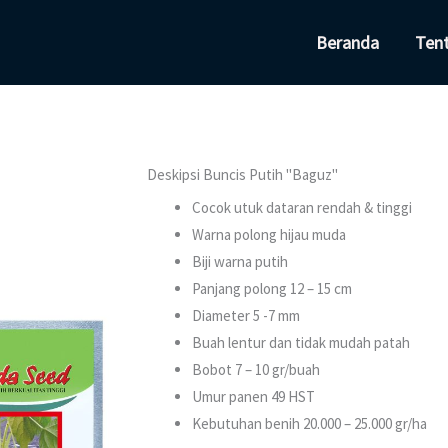
Beranda
Ten
Deskipsi Buncis Putih "Baguz"
Cocok utuk dataran rendah & tinggi
Warna polong hijau muda
Biji warna putih
Panjang polong 12 – 15 cm
Diameter 5 -7 mm
Buah lentur dan tidak mudah patah
Bobot 7 – 10 gr/buah
Umur panen 49 HST
Kebutuhan benih 20.000 – 25.000 gr/ha