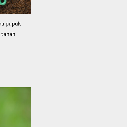
au pupuk
H tanah