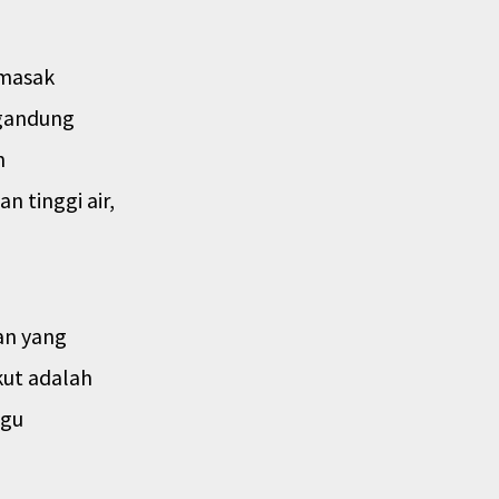
imasak
ngandung
n
n tinggi air,
an yang
kut adalah
ngu