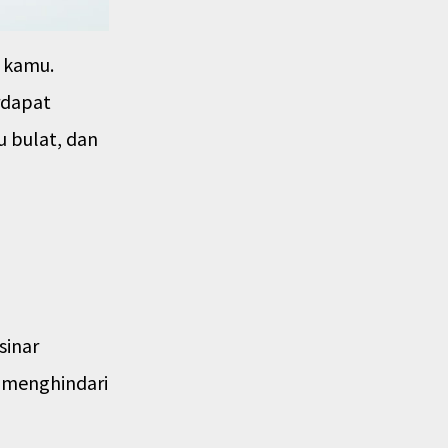
n kamu.
rdapat
u bulat, dan
sinar
k menghindari