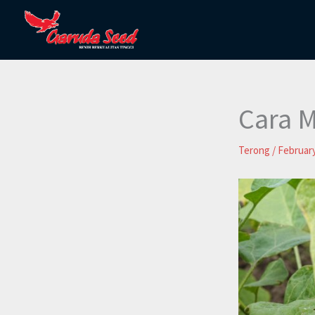
Skip
to
content
Cara 
Terong
/
February