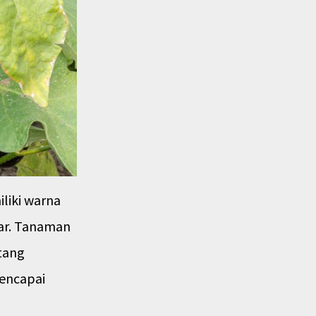
liki warna
ar. Tanaman
atang
mencapai