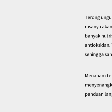
Terong ungu 
rasanya aka
banyak nutris
antioksidan.
sehingga san
Menanam ter
menyenangka
panduan lan